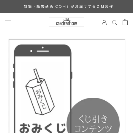
ス
「封筒・紙袋通販.COM」がお届けするＤＭ製作
キ
ッ
プ
し
て
コ
ン
テ
ン
ツ
に
移
動
す
る