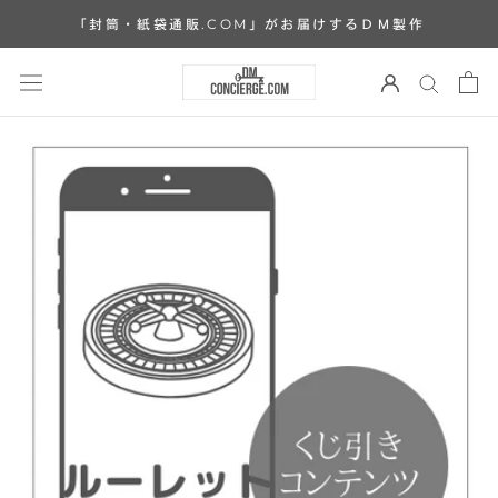
ス
「封筒・紙袋通販.COM」がお届けするＤＭ製作
キ
ッ
プ
し
て
コ
ン
テ
ン
ツ
に
移
動
す
る