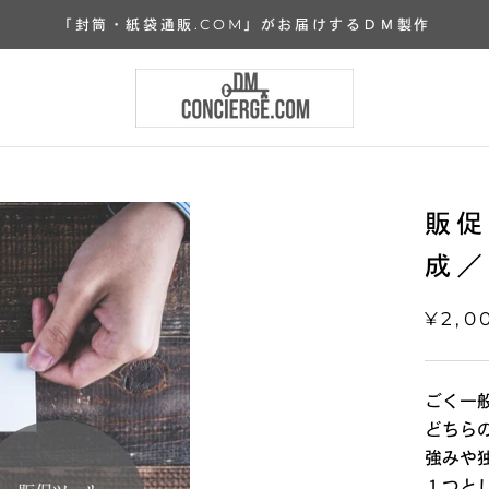
「封筒・紙袋通販.COM」がお届けするＤＭ製作
販促
成／
¥2,0
ごく一
どちら
強みや
１つと