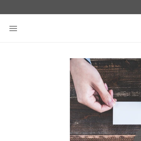
ス
キ
ッ
プ
し
て
コ
ン
テ
ン
ツ
に
移
動
す
る