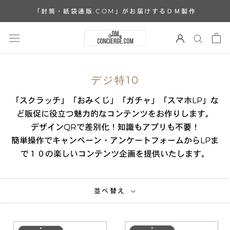
ス
「封筒・紙袋通販.COM」がお届けするＤＭ製作
キ
ッ
プ
し
て
デジ特10
コ
ン
「スクラッチ」「おみくじ」「ガチャ」「スマホLP」な
テ
ど販促に役立つ魅力的なコンテンツをお作りします。
ン
デザインQRで差別化！知識もアプリも不要！
ツ
簡単操作でキャンペーン・アンケートフォームからLPま
に
で１０の楽しいコンテンツ企画を提供いたします。
移
動
並べ替え
す
る